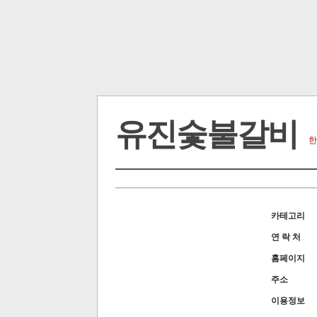
유진숯불갈비
한
카테고리
연 락 처
홈페이지
주소
이용정보