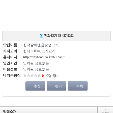
전화걸기 02-437-9292
맛집이름
한떡갈비앤참숯생고기
카테고리
한식 >육류,고기요리
홈페이지
http://cityfood.co.kr/h9/hantt..
영업시간
입력된 정보없음
이용정보
입력된 정보없음
네티즌평점
0
0명 평가
추천
평가
목록
▲
맛집소개