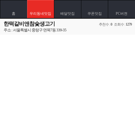
홈
우리동네맛집
배달맛집
쿠폰맛집
PC버젼
한떡갈비앤참숯생고기
추천수 :
0
조회수 :
1279
주소 : 서울특별시 중랑구 면목7동 339-35