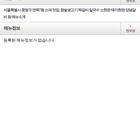
맨위로
서울특별시 중랑구 면목7동 소재 맛집, 참숯생고기 떡갈비 칼국수 소한판 돼지한판 양념갈
비 등 메뉴소개
▲
메뉴정보
맨위로
등록된 메뉴정보가 없습니다.