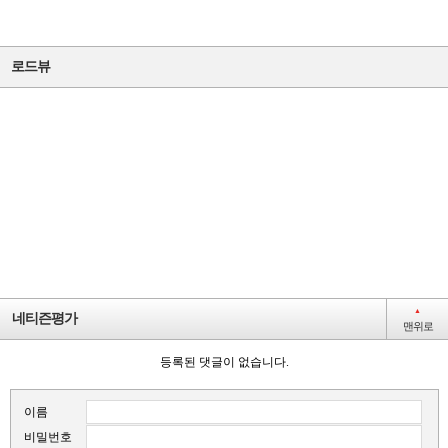
간선
지선
로드뷰
간선
간선
지선
간선
지선
▲
네티즌평가
맨위로
등록된 댓글이 없습니다.
이름
비밀번호