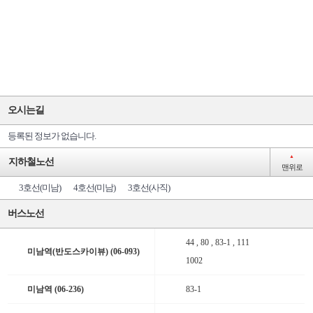
오시는길
등록된 정보가 없습니다.
▲
지하철노선
맨위로
3호선(미남)
4호선(미남)
3호선(사직)
버스노선
44 , 80 , 83-1 , 111
미남역(반도스카이뷰) (06-093)
1002
미남역 (06-236)
83-1