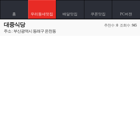
홈
우리동네맛집
배달맛집
쿠폰맛집
PC버젼
대중식당
추천수 :
0
조회수 :
945
주소 : 부산광역시 동래구 온천동