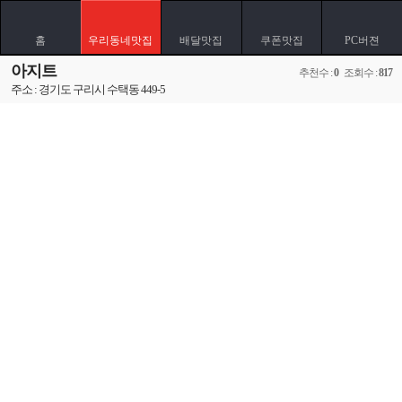
홈
우리동네맛집
배달맛집
쿠폰맛집
PC버젼
아지트
추천수 :
0
조회수 :
817
주소 : 경기도 구리시 수택동 449-5