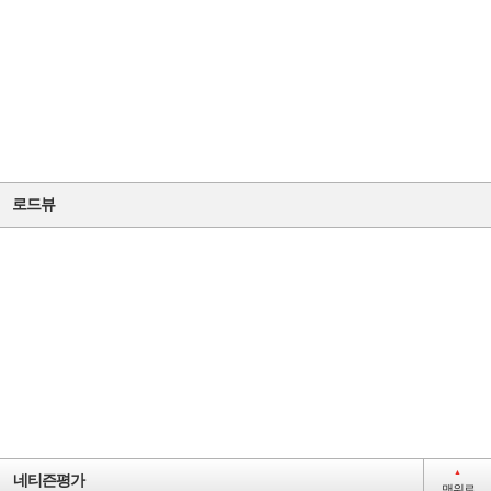
마을
일반
간선
마을
일반
간선
로드뷰
마을
일반
간선
마을
일반
간선
마을
▲
네티즌평가
맨위로