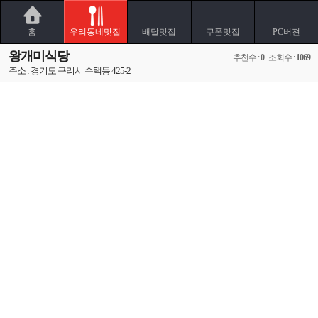
홈
우리동네맛집
배달맛집
쿠폰맛집
PC버젼
왕개미식당
추천수 :
0
조회수 :
1069
주소 : 경기도 구리시 수택동 425-2