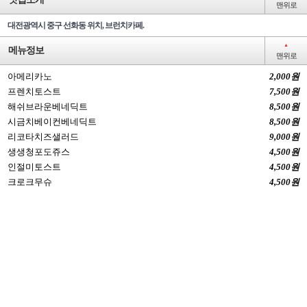
맨위로
대전광역시 중구 선화동 위치, 브런치카페.
▲
메뉴정보
맨위로
아메리카노
2,000원
프렌치토스트
7,500원
해쉬브라운베네딕트
8,500원
시금치베이컨베네딕트
8,500원
리코타치즈샐러드
9,000원
생생청포도쥬스
4,500원
인절미토스트
4,500원
크로크무슈
4,500원