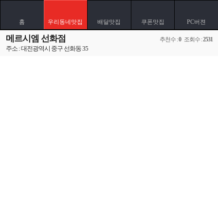
홈
우리동네맛집
배달맛집
쿠폰맛집
PC버젼
메르시엠 선화점
추천수 :
0
조회수 :
2531
주소 : 대전광역시 중구 선화동 35