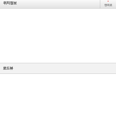
▲
위치정보
1
1
맨위로
간선
급행
간선
지선
외곽
간선
로드뷰
지선
간선
간선
지선
급행