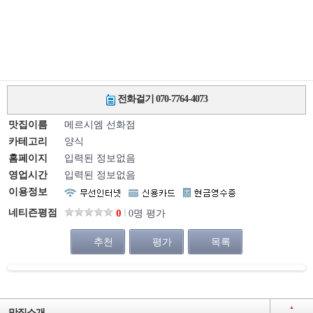
전화걸기 070-7764-4073
맛집이름
메르시엠 선화점
카테고리
양식
홈페이지
입력된 정보없음
영업시간
입력된 정보없음
이용정보
네티즌평점
0
0명 평가
추천
평가
목록
▲
맛집소개