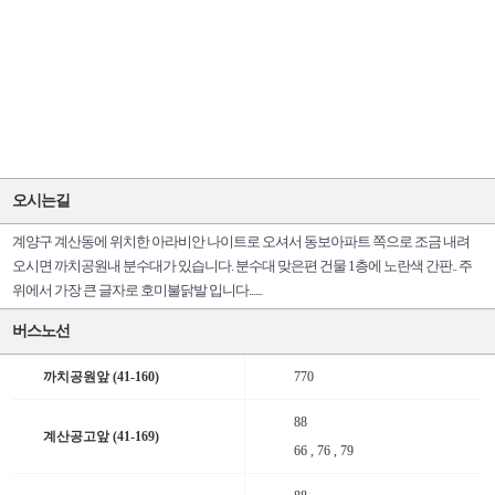
오시는길
계양구 계산동에 위치한 아라비안 나이트로 오셔서 동보아파트 쪽으로 조금 내려
오시면 까치공원내 분수대가 있습니다. 분수대 맞은편 건물 1층에 노란색 간판.. 주
위에서 가장 큰 글자로 호미불닭발 입니다......
버스노선
까치공원앞 (41-160)
770
88
계산공고앞 (41-169)
66 , 76 , 79