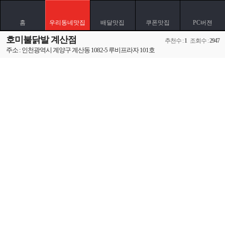
홈
우리동네맛집
배달맛집
쿠폰맛집
PC버젼
호미불닭발 계산점
추천수 :
1
조회수 :
2947
주소 : 인천광역시 계양구 계산동 1082-5 루비프라자 101호