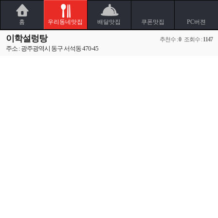
홈
우리동네맛집
배달맛집
쿠폰맛집
PC버젼
이학설렁탕
추천수 :
0
조회수 :
1147
주소 : 광주광역시 동구 서석동 470-45