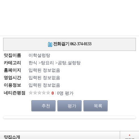
전화걸기 062-374-0133
맛집이름
이학설렁탕
카테고리
한식 >탕요리 >곰탕,설렁탕
홈페이지
입력된 정보없음
영업시간
입력된 정보없음
이용정보
입력된 정보없음
네티즌평점
0
0명 평가
추천
평가
목록
▲
맛집소개