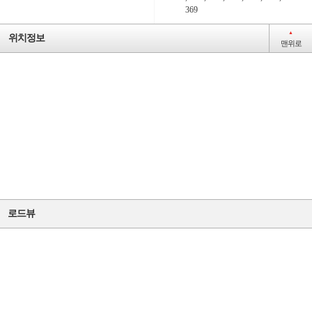
369
▲
위치정보
일반
맨위로
일반
일반
로드뷰
일반