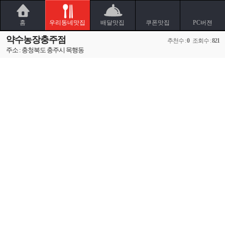
홈
우리동네맛집
배달맛집
쿠폰맛집
PC버젼
약수농장충주점
추천수 :
0
조회수 :
821
주소 : 충청북도 충주시 목행동